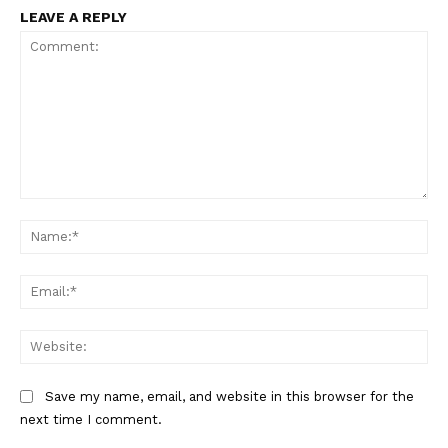
LEAVE A REPLY
Comment:
Na
Ema
Web
Save my name, email, and website in this browser for the
next time I comment.