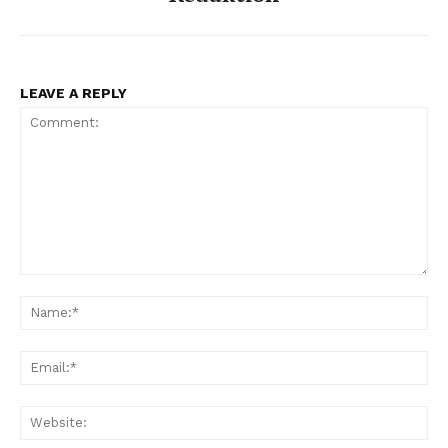
LEAVE A REPLY
Comment:
Na
Ema
Web