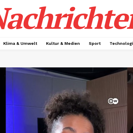
achrichte
Klima & Umwelt
Kultur & Medien
Sport
Technolog