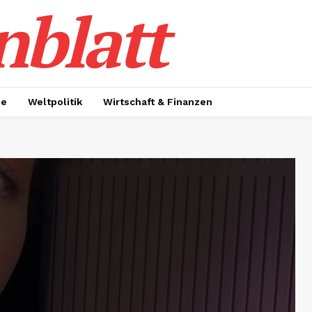
nblatt
ie
Weltpolitik
Wirtschaft & Finanzen