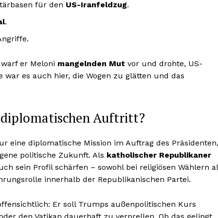
litärbasen für den
US-Iranfeldzug
.
al
.
ngriffe.
 warf er Meloni
mangelnden Mut
vor und drohte, US-
 war es auch hier, die Wogen zu glätten und das
diplomatischen Auftritt?
ur eine diplomatische Mission im Auftrag des Präsidenten
igene politische Zukunft. Als
katholischer Republikaner
h sein Profil schärfen – sowohl bei religiösen Wählern a
hrungsrolle innerhalb der Republikanischen Partei.
offensichtlich: Er soll Trumps außenpolitischen Kurs
oder den Vatikan dauerhaft zu verprellen. Ob das gelingt,