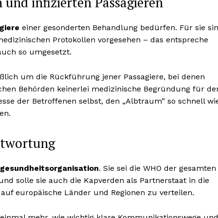
 und infizierten Passagieren
giere
einer gesonderten Behandlung bedürfen. Für sie si
medizinischen Protokollen vorgesehen – das entspreche
auch so umgesetzt.
ießlich um die Rückführung jener Passagiere, bei denen
ischen Behörden keinerlei medizinische Begründung für de
esse der Betroffenen selbst, den „Albtraum” so schnell wi
en.
ntwortung
gesundheitsorganisation
. Sie sei die WHO der gesamten
nd solle sie auch die Kapverden als Partnerstaat in die
in auf europäische Länder und Regionen zu verteilen.
t einmal mehr, wie wichtig klare Kommunikationswege un