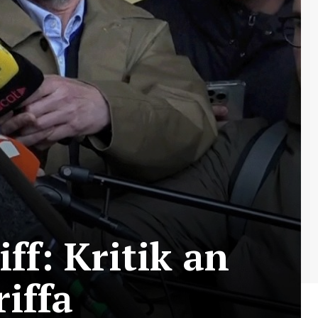
ff: Kritik an
iffa