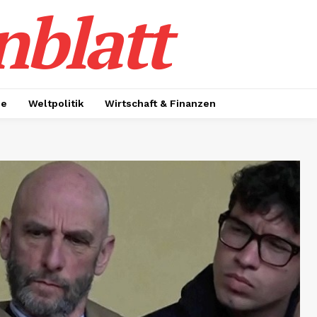
nblatt
ie
Weltpolitik
Wirtschaft & Finanzen