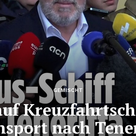
GEMISCHT
uf Kreuzfahrtschi
nsport nach Tener