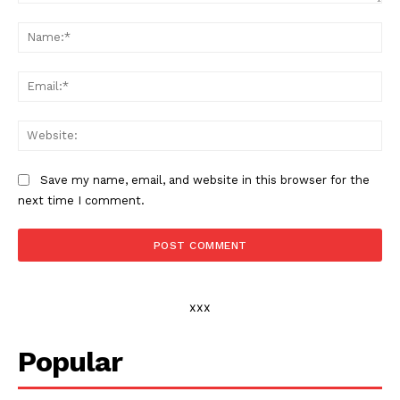
Comment:
Na
Ema
Web
Save my name, email, and website in this browser for the
next time I comment.
xxx
Popular