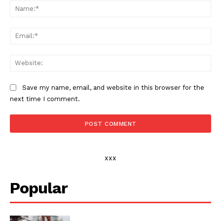
Na
Ema
Web
Save my name, email, and website in this browser for the
next time I comment.
xxx
Popular