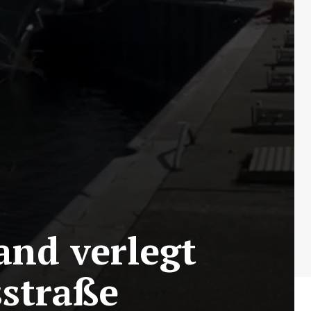
and verlegt
sstraße