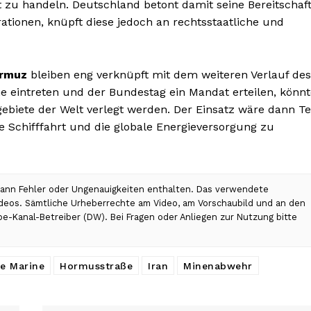
zu handeln. Deutschland betont damit seine Bereitschaf
rationen, knüpft diese jedoch an rechtsstaatliche und
ormuz
bleiben eng verknüpft mit dem weiteren Verlauf des
he eintreten und der Bundestag ein Mandat erteilen, könn
gebiete der Welt verlegt werden. Der Einsatz wäre dann Te
ie Schifffahrt und die globale Energieversorgung zu
 kann Fehler oder Ungenauigkeiten enthalten. Das verwendete
Videos. Sämtliche Urheberrechte am Video, am Vorschaubild und an den
be-Kanal-Betreiber (DW). Bei Fragen oder Anliegen zur Nutzung bitte
e Marine
Hormusstraße
Iran
Minenabwehr