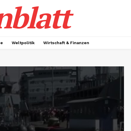
nblatt
ie
Weltpolitik
Wirtschaft & Finanzen