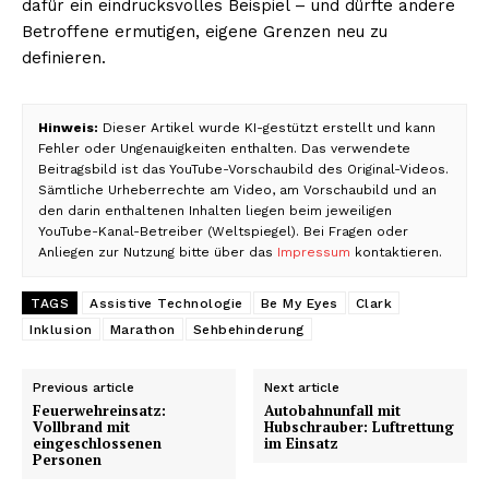
dafür ein eindrucksvolles Beispiel – und dürfte andere
Betroffene ermutigen, eigene Grenzen neu zu
definieren.
Hinweis:
Dieser Artikel wurde KI-gestützt erstellt und kann
Fehler oder Ungenauigkeiten enthalten. Das verwendete
Beitragsbild ist das YouTube-Vorschaubild des Original-Videos.
Sämtliche Urheberrechte am Video, am Vorschaubild und an
den darin enthaltenen Inhalten liegen beim jeweiligen
YouTube-Kanal-Betreiber (Weltspiegel). Bei Fragen oder
Anliegen zur Nutzung bitte über das
Impressum
kontaktieren.
TAGS
Assistive Technologie
Be My Eyes
Clark
Inklusion
Marathon
Sehbehinderung
Previous article
Next article
Feuerwehreinsatz:
Autobahnunfall mit
Vollbrand mit
Hubschrauber: Luftrettung
eingeschlossenen
im Einsatz
Personen