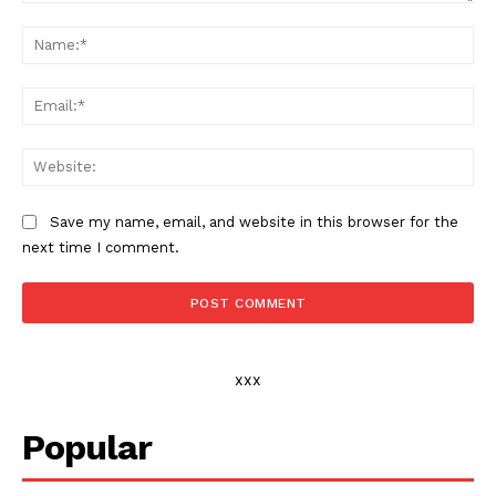
Comment:
Na
Ema
Web
Save my name, email, and website in this browser for the
next time I comment.
xxx
Popular