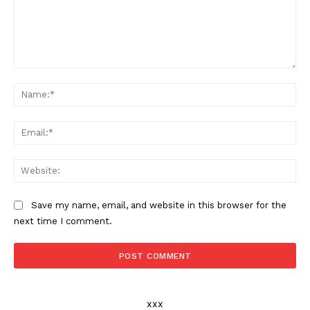
Comment:
Na
Ema
Web
Save my name, email, and website in this browser for the
next time I comment.
xxx