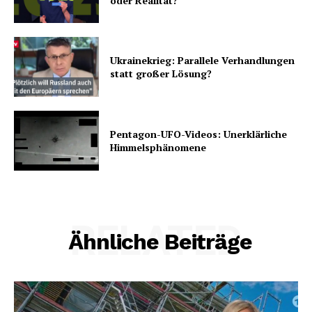
oder Realität?
Ukrainekrieg: Parallele Verhandlungen
statt großer Lösung?
Pentagon-UFO-Videos: Unerklärliche
Himmelsphänomene
RELATED
Ähnliche Beiträge