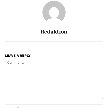
Redaktion
LEAVE A REPLY
Comment:
Na