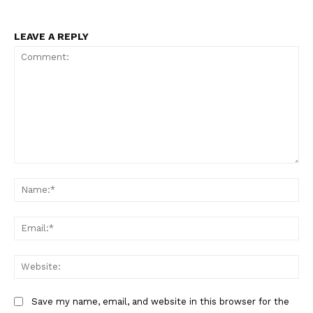
LEAVE A REPLY
Comment:
Na
Ema
Web
Save my name, email, and website in this browser for the