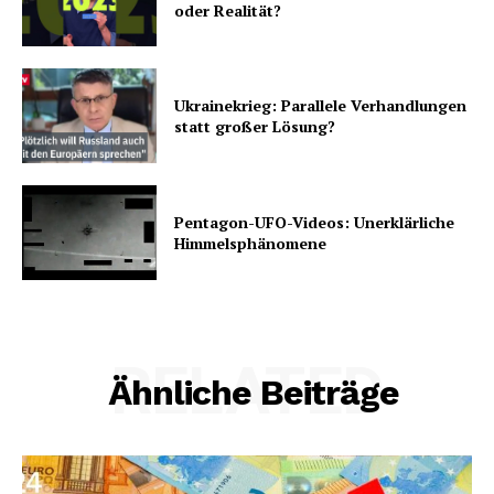
oder Realität?
Ukrainekrieg: Parallele Verhandlungen
statt großer Lösung?
Pentagon-UFO-Videos: Unerklärliche
Himmelsphänomene
RELATED
Ähnliche Beiträge