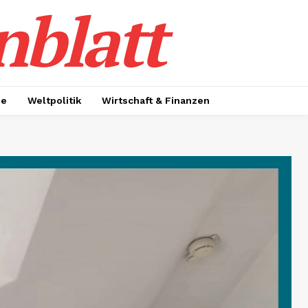
nblatt
ie
Weltpolitik
Wirtschaft & Finanzen