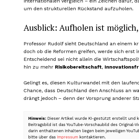
internationalen Vergleich – ein Zeichen dafür, 
um den strukturellen Rückstand aufzuholen.
Ausblick: Aufholen ist möglich
Professor Rudolf sieht Deutschland an einem kri
doch ob die Reformen greifen, werde sich ers
Entscheidend sei nicht allein die Wirtschaftspol
hin zu mehr
Risikobereitschaft
,
Innovationsf
Gelingt es, diesen Kulturwandel mit den laufe
Chance, dass Deutschland den Anschluss an wac
drängt jedoch – denn der Vorsprung anderer St
Hinweis:
Dieser Artikel wurde KI-gestützt erstellt und
Beitragsbild ist das YouTube-Vorschaubild des Original-
darin enthaltenen Inhalten liegen beim jeweiligen YouTu
bitte über das
Impressum
kontaktieren.