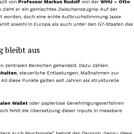
azit von
Professor Markus Rudolf
von der
WHU – Otto
ew zieht er ein gemischtes Zwischenzeugnis: Auf der
et worden, doch eine echte Aufbruchstimmung lasse
damit sowohl in Europa als auch unter den G7-Staaten das
 bleibt aus
en zentralen Bereichen gehandelt. Dazu zählen
shalten
, steuerliche Entlastungen, Maßnahmen zur
All diese Punkte galten seit Jahren als strukturelle
talen Wallet
oder papierlose Genehmigungsverfahren
noch fehlt die Übersetzung dieser Inputs in messbare
ondern auch Psychologie”, betont der Ökonom. Genau diese