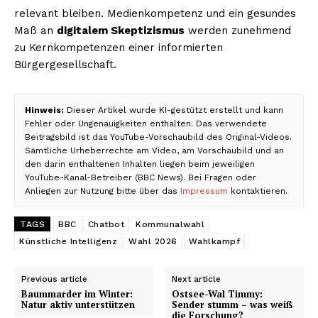
relevant bleiben. Medienkompetenz und ein gesundes
Maß an
digitalem Skeptizismus
werden zunehmend
zu Kernkompetenzen einer informierten
Bürgergesellschaft.
Hinweis:
Dieser Artikel wurde KI-gestützt erstellt und kann
Fehler oder Ungenauigkeiten enthalten. Das verwendete
Beitragsbild ist das YouTube-Vorschaubild des Original-Videos.
Sämtliche Urheberrechte am Video, am Vorschaubild und an
den darin enthaltenen Inhalten liegen beim jeweiligen
YouTube-Kanal-Betreiber (BBC News). Bei Fragen oder
Anliegen zur Nutzung bitte über das
Impressum
kontaktieren.
TAGS
BBC
Chatbot
Kommunalwahl
Künstliche Intelligenz
Wahl 2026
Wahlkampf
Previous article
Next article
Baummarder im Winter:
Ostsee-Wal Timmy:
Natur aktiv unterstützen
Sender stumm – was weiß
die Forschung?