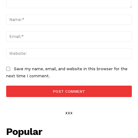
Comment:
Na
Ema
Web
Save my name, email, and website in this browser for the
next time I comment.
xxx
Popular