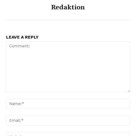
Redaktion
LEAVE A REPLY
Comment:
Na
Ema
Web