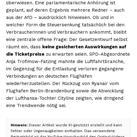
überwiesen. Eine parlamentarische Anhörung ist
geplant, auf deren Ergebnis mehrere Redner – auch
aus der AfD – ausdrücklich hinwiesen. Ob und in
welcher Form die Steuersenkung tatsächlich bei den
Verbraucherinnen und Verbrauchern ankommt, bleibt
eine zentrale offene Frage: Der Gesetzentwurf selbst
räumt ein, dass
keine gesicherten Auswirkungen auf
die Ticketpreise
zu erwarten seien. SPD-Abgeordnete
Anja Trofimow-Fatzing mahnte die Luftfahrtbranche,
im Gegenzug für die Entlastung verloren gegangene
Verbindungen an deutschen Flughäfen
wiederherzustellen. Der Rückzug von Ryanair vom
Flughafen Berlin-Brandenburg sowie die Abwicklung
der Lufthansa-Tochter Cityline zeigten, wie dringend
eine Trendwende nötig sei.
Hinweis:
Dieser Artikel wurde KI-gestützt erstellt und kann
Fehler oder Ungenauigkeiten enthalten. Das verwendete
Beitragsbild ist das YouTube-Vorschaubild des Original-Videos.