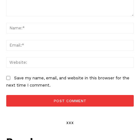
Comment:
Na
Ema
Web
Save my name, email, and website in this browser for the
next time I comment.
xxx