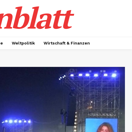
nblatt
ie
Weltpolitik
Wirtschaft & Finanzen