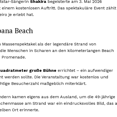
ltstar-Sängerin
Shakira
begeisterte am 3. Mai 2026
nem kostenlosen Auftritt. Das spektakuläre Event zählt
ro je erlebt hat.
bana Beach
in Massenspektakel als der legendäre Strand von
 die Menschen in Scharen an den kilometerlangen Beach
er Promenade.
Quadratmeter große Bühne
errichtet – ein aufwendiger
 werden sollte. Die Veranstaltung war kostenlos und
chtige Besucherzahl maßgeblich miterklärt.
sondern kamen eigens aus dem Ausland, um die 49-jährige
schenmasse am Strand war ein eindrucksvolles Bild, das 
lben Ort erinnerte.