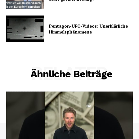
Pentagon-UFO-Videos: Unerklärliche
Himmelsphänomene
RELATED
Ähnliche Beiträge