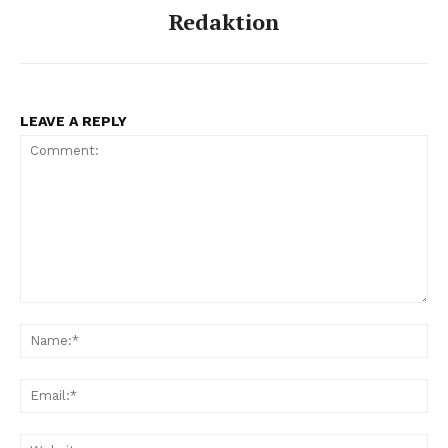
Redaktion
LEAVE A REPLY
Comment:
Na
Ema
Web