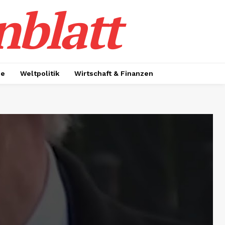
nblatt
ie
Weltpolitik
Wirtschaft & Finanzen