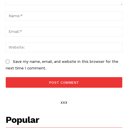
Comment:
Na
Ema
Web
Save my name, email, and website in this browser for the
next time I comment.
xxx
Popular