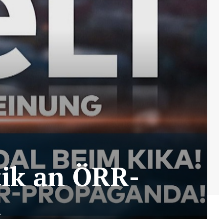
tik an ÖRR-
m