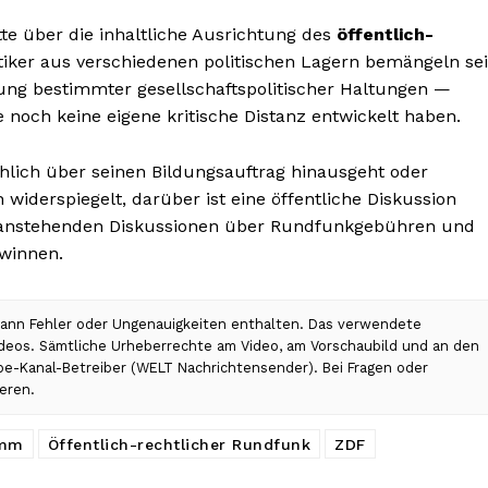
tte über die inhaltliche Ausrichtung des
öffentlich-
tiker aus verschiedenen politischen Lagern bemängeln sei
ng bestimmter gesellschaftspolitischer Haltungen —
e noch keine eigene kritische Distanz entwickelt haben.
hlich über seinen Bildungsauftrag hinausgeht oder
n widerspiegelt, darüber ist eine öffentliche Diskussion
er anstehenden Diskussionen über Rundfunkgebühren und
ewinnen.
 kann Fehler oder Ungenauigkeiten enthalten. Das verwendete
Videos. Sämtliche Urheberrechte am Video, am Vorschaubild und an den
ube-Kanal-Betreiber (WELT Nachrichtensender). Bei Fragen oder
eren.
amm
Öffentlich-rechtlicher Rundfunk
ZDF