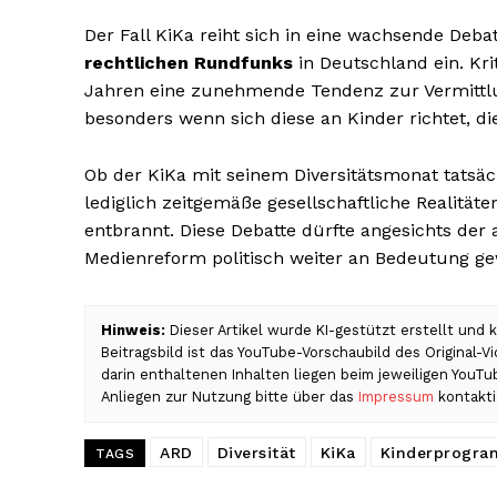
Der Fall KiKa reiht sich in eine wachsende Deba
rechtlichen Rundfunks
in Deutschland ein. Kri
Jahren eine zunehmende Tendenz zur Vermittlu
besonders wenn sich diese an Kinder richtet, di
Ob der KiKa mit seinem Diversitätsmonat tatsäc
lediglich zeitgemäße gesellschaftliche Realitäte
entbrannt. Diese Debatte dürfte angesichts d
Medienreform politisch weiter an Bedeutung g
Hinweis:
Dieser Artikel wurde KI-gestützt erstellt und
Beitragsbild ist das YouTube-Vorschaubild des Original-
darin enthaltenen Inhalten liegen beim jeweiligen YouT
Anliegen zur Nutzung bitte über das
Impressum
kontakti
ARD
Diversität
KiKa
Kinderprogr
TAGS