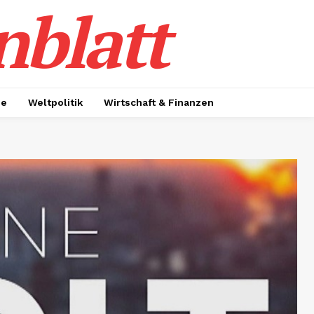
nblatt
ie
Weltpolitik
Wirtschaft & Finanzen