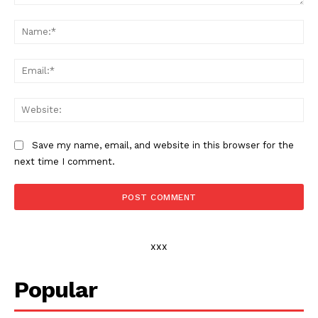
Comment:
Na
Ema
Web
Save my name, email, and website in this browser for the
next time I comment.
xxx
Popular