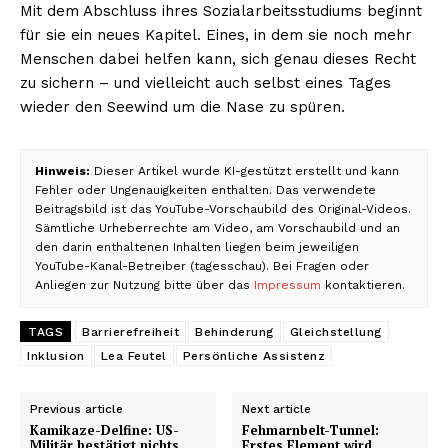
Mit dem Abschluss ihres Sozialarbeitsstudiums beginnt
für sie ein neues Kapitel. Eines, in dem sie noch mehr
Menschen dabei helfen kann, sich genau dieses Recht
zu sichern – und vielleicht auch selbst eines Tages
wieder den Seewind um die Nase zu spüren.
Hinweis:
Dieser Artikel wurde KI-gestützt erstellt und kann
Fehler oder Ungenauigkeiten enthalten. Das verwendete
Beitragsbild ist das YouTube-Vorschaubild des Original-Videos.
Sämtliche Urheberrechte am Video, am Vorschaubild und an
den darin enthaltenen Inhalten liegen beim jeweiligen
YouTube-Kanal-Betreiber (tagesschau). Bei Fragen oder
Anliegen zur Nutzung bitte über das
Impressum
kontaktieren.
TAGS
Barrierefreiheit
Behinderung
Gleichstellung
Inklusion
Lea Feutel
Persönliche Assistenz
Previous article
Next article
Kamikaze-Delfine: US-
Fehmarnbelt-Tunnel:
Militär bestätigt nichts
Erstes Element wird