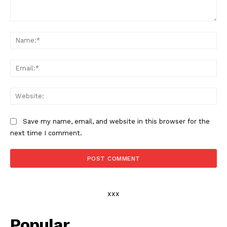
Comment:
Na
Ema
Web
Save my name, email, and website in this browser for the
next time I comment.
xxx
Popular